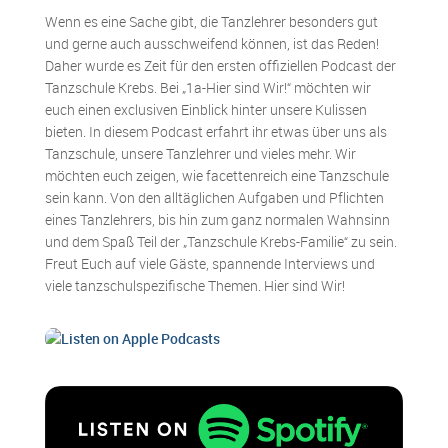
Wenn es eine Sache gibt, die Tanzlehrer besonders gut
und gerne auch ausschweifend können, ist das Reden!
Daher wurde es Zeit für den ersten offiziellen Podcast der
Tanzschule Krebs. Bei „1a-Hier sind Wir!“ möchten wir
euch einen exclusiven Einblick hinter unsere Kulissen
bieten. In diesem Podcast erfahrt ihr etwas über uns als
Tanzschule, unsere Tanzlehrer und vieles mehr. Wir
möchten euch zeigen, wie facettenreich eine Tanzschule
sein kann. Von den alltäglichen Aufgaben und Pflichten
eines Tanzlehrers, bis hin zum ganz normalen Wahnsinn
und dem Spaß Teil der „Tanzschule Krebs-Familie“ zu sein.
Freut Euch auf viele Gäste, spannende Interviews und
viele tanzschulspezifische Themen. Hier sind Wir!