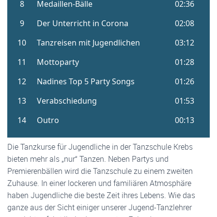
Die Tanzkurse für Jugendliche in der Tanzschule Krebs
bieten mehr als „nur“ Tanzen. Neben Partys und
Premierenbällen wird die Tanzschule zu einem zweiten
Zuhause. In einer lockeren und familiären Atmosphäre
haben Jugendliche die beste Zeit ihres Lebens. Wie das
ganze aus der Sicht einiger unserer Jugend-Tanzlehrer