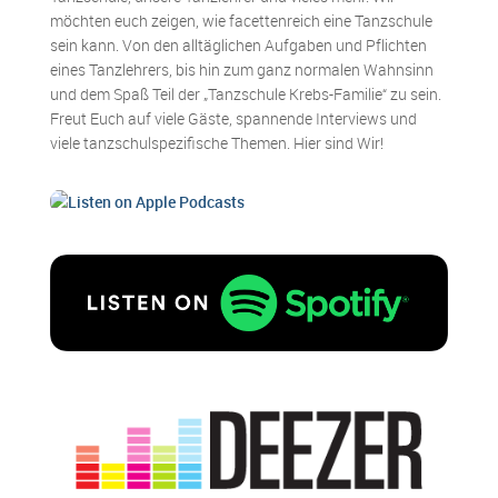
möchten euch zeigen, wie facettenreich eine Tanzschule
sein kann. Von den alltäglichen Aufgaben und Pflichten
eines Tanzlehrers, bis hin zum ganz normalen Wahnsinn
und dem Spaß Teil der „Tanzschule Krebs-Familie“ zu sein.
Freut Euch auf viele Gäste, spannende Interviews und
viele tanzschulspezifische Themen. Hier sind Wir!